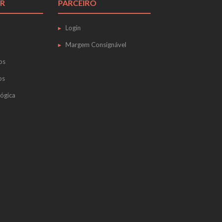
R
PARCEIRO
Login
Margem Consignável
os
os
ógica