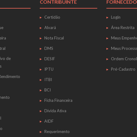
CONTRIBUINTE
FORNECEDO
Certidão
Login
ue
Alvará
Área Restrita
eira
Nota Fiscal
Meus Empenh
tral
DMS
Meus Process
ivo de
DESIF
Ordem Cronol
s
IPTU
Pré-Cadastro
 Rendimento
ITBI
BCI
mento
Ficha Financeira
Dívida Ativa
l
AIDF
do
Requerimento