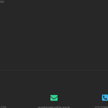
nto
2-710
ouvidoria@cmlf.ba.gov.br
(71) 328