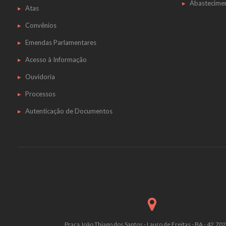
Abastecime
Atas
Convênios
Emendas Parlamentares
Acesso à Informação
Ouvidoria
Processos
Autenticação de Documentos
Praça João Thiago dos Santos - Lauro de Freitas - BA - 42.70