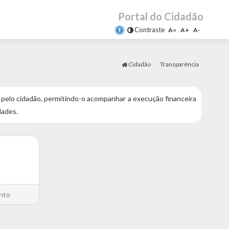
Portal do Cidadão
Contraste
A=
A+
A-
Cidadão
Transparência
ido pelo cidadão, permitindo-o acompanhar a execução financeira
dades.
nto