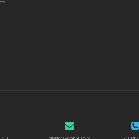
nto
2-710
ouvidoria@cmlf.ba.gov.br
(71) 328