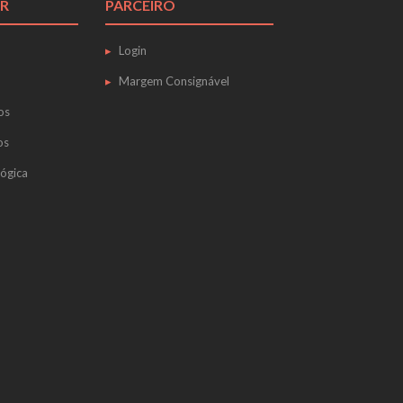
R
PARCEIRO
Login
Margem Consignável
os
os
ógica