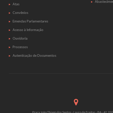
Abastecime
Atas
Convênios
Emendas Parlamentares
Acesso à Informação
Ouvidoria
Processos
Autenticação de Documentos
Praça João Thiago dos Santos - Lauro de Freitas - BA - 42.70