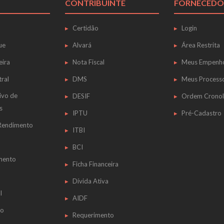
CONTRIBUINTE
FORNECEDO
Certidão
Login
ue
Alvará
Área Restrita
eira
Nota Fiscal
Meus Empenh
tral
DMS
Meus Process
ivo de
DESIF
Ordem Cronol
s
IPTU
Pré-Cadastro
 Rendimento
ITBI
BCI
mento
Ficha Financeira
Dívida Ativa
l
AIDF
do
Requerimento