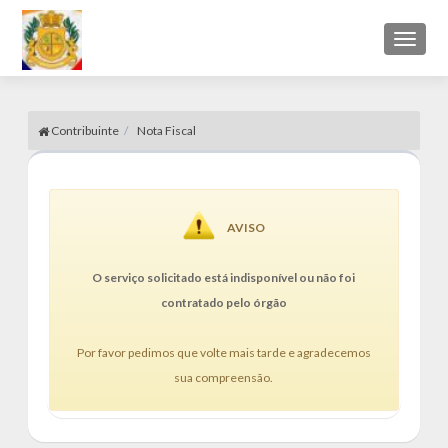
Toggl
naviga
Contribuinte
Nota Fiscal
AVISO
O serviço solicitado está indisponível ou não foi
contratado pelo órgão
Por favor pedimos que volte mais tarde e agradecemos
sua compreensão.