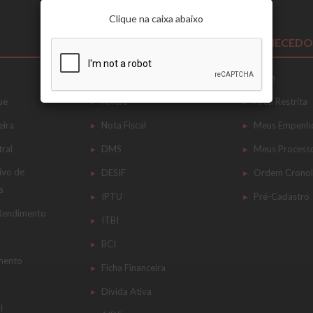
MAPA DO SITE
Clique na caixa abaixo
CONTRIBUINTE
FORNECEDO
Certidão
Login
ue
Alvará
Área Restrita
eira
Nota Fiscal
Meus Empenh
tral
DMS
Meus Process
ivo de
DESIF
Ordem Cronol
s
IPTU
Pré-Cadastro
 Rendimento
ITBI
BCI
mento
Ficha Financeira
Dívida Ativa
l