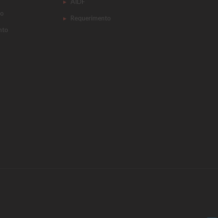
AIDF
do
Requerimento
nto