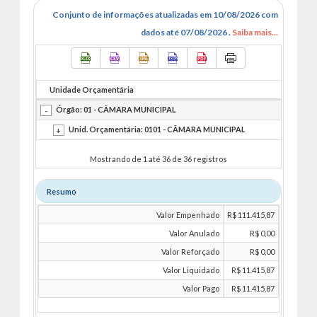
Conjunto de informações atualizadas em 10/08/2026 com
dados até 07/08/2026 .
Saiba mais...
Unidade Orçamentária
E
Órgão: 01 - CÂMARA MUNICIPAL
Unid. Orçamentária: 0101 - CÂMARA MUNICIPAL
Mostrando de 1 até 36 de 36 registros
Resumo
Valor Empenhado
R$ 111.415,87
Valor Anulado
R$ 0,00
Valor Reforçado
R$ 0,00
Valor Liquidado
R$ 11.415,87
Valor Pago
R$ 11.415,87