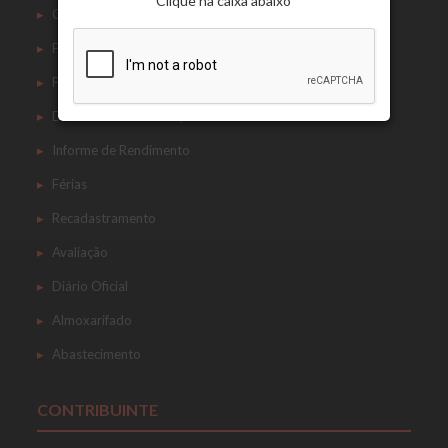
Clique na caixa abaixo
Contracheque
Ficha Financeira
Ficha Cadastral
Demonstrativo de Empréstimos
Informe de Rendimento
Férias
Recadastramento
Avaliação
Diário Oficial
Almoxarifado
Abastecimento
CONTRIBUINTE