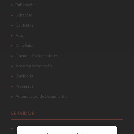
Publicações
Licitações
Contratos
Atas
Convênios
Emendas Parlamentares
Acesso à Informação
Ouvidoria
Processos
Autenticação de Documentos
SERVIDOR
Login