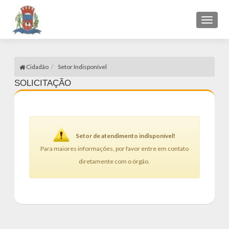
Toggl
naviga
Cidadão
Setor Indisponível
SOLICITAÇÃO
Setor de atendimento indisponível!
Para maiores informações, por favor entre em contato
diretamente com o órgão.